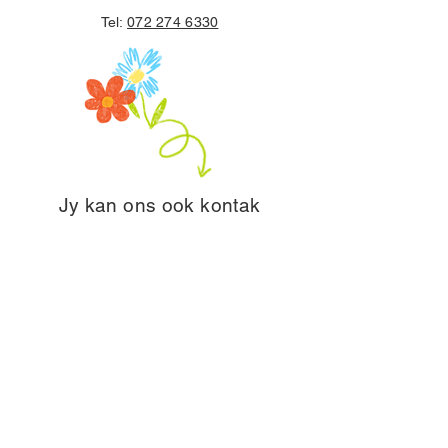
Tel:
072 274 6330
Jy kan ons ook kontak
deur die onderstaande
vorm te voltooi:
Voornaam
Van
E-posadres