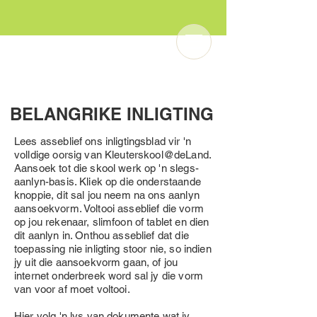
Kleuterskool@deLand
BELANGRIKE INLIGTING
Lees asseblief ons inligtingsblad vir 'n
volldige oorsig van Kleuterskool@deLand.
Aansoek tot die skool werk op 'n slegs-
aanlyn-basis. Kliek op die onderstaande
knoppie, dit sal jou neem na ons aanlyn
aansoekvorm. Voltooi asseblief die vorm
op jou rekenaar, slimfoon of tablet en dien
dit aanlyn in. Onthou asseblief dat die
toepassing nie inligting stoor nie, so indien
jy uit die aansoekvorm gaan, of jou
internet onderbreek word sal jy die vorm
van voor af moet voltooi.
Hier volg 'n lys van dokumente wat jy